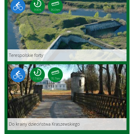
9:00 h
36.0 km
Terespolskie forty
17:40 h
70.7 km
Do krainy dzieciństwa Kraszewskiego