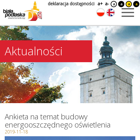
deklaracja dostępności
a+
a-
a
a
a
a
Aktualności
Ankieta na temat budowy
energooszczędnego oświetlenia
2019-11-18